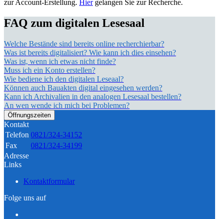
zur Account-Erstellung.
Hier
gelangen Sie zur Recherche.
FAQ zum digitalen Lesesaal
Welche Bestände sind bereits online recherchierbar?
Was ist bereits digitalisiert? Wie kann ich dies einsehen?
Was ist, wenn ich etwas nicht finde?
Muss ich ein Konto erstellen?
Wie bediene ich den digitalen Leseaal?
Können auch Bauakten digital eingesehen werden?
Kann ich Archivalien in den analogen Lesesaal bestellen?
An wen wende ich mich bei Problemen?
Öffnungszeiten
Kontakt
Telefon
0821/324-34152
Fax
0821/324-34199
Adresse
Links
Kontaktformular
Folge uns auf